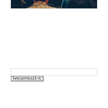
vezi aici programul evenimentului / vezi
speakerii
Înregistrează-te la
Newsletter TechDay
și află despre
următoarele
evenimente.
ADRESA TA DE E-MAIL
ARHIVĂ EVENIMENTE
Descoperă idei și sfaturi din
evenimentele