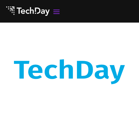
Techday.ro
Hai să te împrietenim cu
Inteligența Artificială, E-
factura, Digitalizarea,
Cybersecurity, E-transport