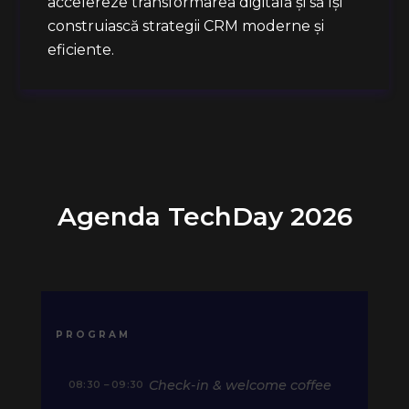
accelereze transformarea digitală și să își
construiască strategii CRM moderne și
eficiente.
Agenda TechDay 2026
PROGRAM
Check-in & welcome coffee
08:30 – 09:30