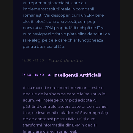
antreprenori și specialiști care au
implementat soluții reale în companii
românești. Vei descoperi cum un ERP bine
ales îți oferă control și viteză, cum poți
construi un CRM propriu fără echipă de IT și
cum navighezi printr-o piață plină de soluții ca
să le alegi pe cele care chiar funcționează
pentru business-ul tău.
Pauză de prânz
12:30 – 13:30
Inteligență Artificială
13:30 – 14:30
AI nu mai este un subiect de viitor — este o
decizie de business pe care o iei sau nu o iei
acum. Vei înțelege cum poți adopta AI
păstrând controlul asupra datelor companiei
tale, ce înseamnă o platformă Sovereign AI și
de ce contează pentru IMM-uri, și cum
transformi informațiile din ERP în decizii
financiare clare, în timp real.