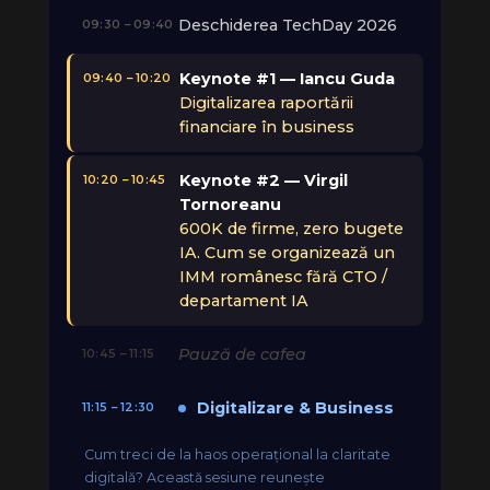
Deschiderea TechDay 2026
09:30 – 09:40
Keynote #1 — Iancu Guda
09:40 – 10:20
Digitalizarea raportării
financiare în business
Keynote #2 — Virgil
10:20 – 10:45
Tornoreanu
600K de firme, zero bugete
IA. Cum se organizează un
IMM românesc fără CTO /
departament IA
Pauză de cafea
10:45 – 11:15
Digitalizare & Business
11:15 – 12:30
Cum treci de la haos operațional la claritate
digitală? Această sesiune reunește